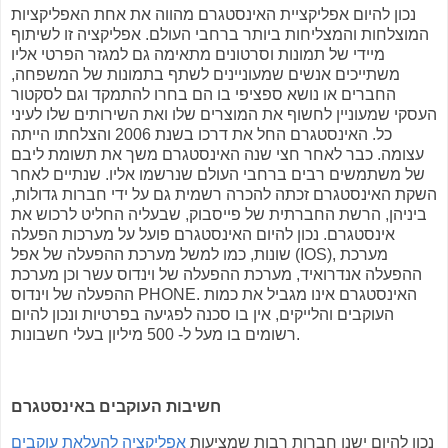
נכון להיום אפליקציית האינסטגרם מהווה את אחת האפליקציות
המוצלחות והמצליחות ביותר ברחבי העולם. אפליקציה זו לשיתוף
מיידי של תמונות וסרטונים מתאימה גם למגזר הפרטי אליו
משתייכים אנשים שמעוניינים לשתף בתמונות של המשפחה,
החברים או נושא ספציפי בו הם בחרו להתמקד וגם לסקטור
העסקי שמעוניין לחשוף את המוצרים שלו ואת השירותים שלו לעיני
כל. האינסטגרם החל את דרכו בשנת 2006 והצלחתו הייתה
עצומה. כבר לאחר חצי שנה האינסטגרם משך את תשומת ליבם
של משתמשים רבים ברחבי העולם שנרשמו אליו. שנתיים לאחר
השקת האינסטגרם זכתה להכרה רשמית גם על ידי חברות גדולות,
ביניהן, הרשת החברתית של פייסבוק, שבעליה החליט לרכוש את
אינסטגרם. נכון להיום האינסטגרם פועל על מערכות הפעלה
שונות, כמו למשל מערכת ההפעלה של אפל (IOS), מערכת
ההפעלה אנדרואיד, מערכת ההפעלה של וינדוס עשר וכן מערכת
ההפעלה של וינדוס PHONE. האינסטגרם אינו מגביל את כמות
העוקבים והלייקים, אין בו סכנה לפגיעה בפרטיות ונכון להיום
רשומים בו מעל ל- 500 מיליון בעלי חשבונות.
חשיבות העוקבים באינסטגרם
נכון להיום ישנן חברות רבות שמציעות
אפליקציה להעלאת עוקבים