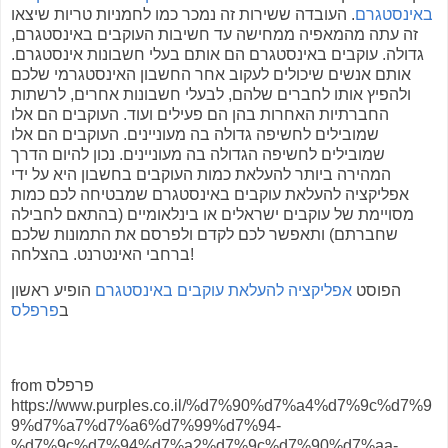
באינסטגרם
. העובדה ששירות זה נמכר כמו לחמניות טריות שיצאו
זה עתה מהמאפיה ממחישה עד חשיבות העוקבים באינסטגרם,
גדולה. עוקבים באינסטגרם הם אותם בעלי חשבונות אינסטגרם.
אותם אנשים שיכולים לעקוב אחר החשבון האינסטגרמי שלכם
ולהפיץ אותו לחברים שלהם, לבעלי חשבונות אחרים, לרשתות
החברתיות האחרות בהן הם פעילים ועוד. העוקבים הם אלו
שמובילים לחשיפה גדולה בה מעוניינים. העוקבים הם אלו
שמובילים לחשיפה הגדולה בה מעוניינים. נכון להיום הדרך
המהירה ביותר להעלאת כמות העוקבים בחשבון היא על ידי
אפליקציה להעלאת עוקבים באינסטגרם שמבטיחה לכם כמות
מסויימת של עוקבים ישראלים או בינלאומיים (בהתאם לחבילה
שחברתם) ותאפשר לכם לקדם ולפרסם את התמונות שלכם
ברחבי האינטרנט. בהצלחה!
הפוסט
אפליקציה להעלאת עוקבים באינסטגרם
הופיע ראשון
ב
פרפלס
from פרפלס
https://www.purples.co.il/%d7%90%d7%a4%d7%9c%d7%9
9%d7%a7%d7%a6%d7%99%d7%94-
%d7%9c%d7%94%d7%a2%d7%9c%d7%90%d7%aa-