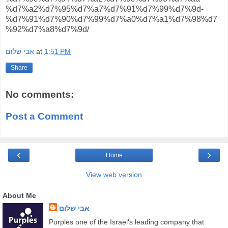
%d7%a2%d7%95%d7%a7%d7%91%d7%99%d7%9d-
%d7%91%d7%90%d7%99%d7%a0%d7%a1%d7%98%d7
%92%d7%a8%d7%9d/
1:51 PM
at
אבי שלום
Share
No comments:
Post a Comment
‹
›
Home
View web version
About Me
אבי שלום
Purples one of the Israel's leading company that